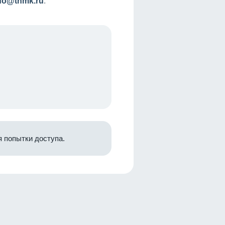
nfo@tnmk.ru
.
 попытки доступа.