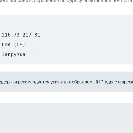
ете направить обращение по адресу электронной почты:
i
216.73.217.81
США (US)
Загрузка...
ддержки рекомендуется указать отображаемый IP-адрес и время