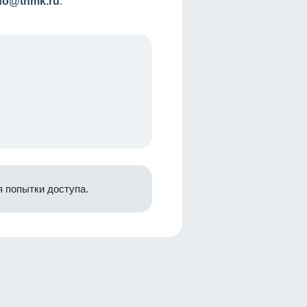
nfo@tnmk.ru
.
 попытки доступа.