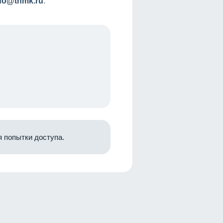
nfo@tnmk.ru
.
 попытки доступа.