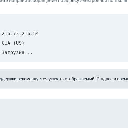
ете направить обращение по адресу электронной почты:
i
216.73.216.54
США (US)
Загрузка...
ддержки рекомендуется указать отображаемый IP-адрес и время